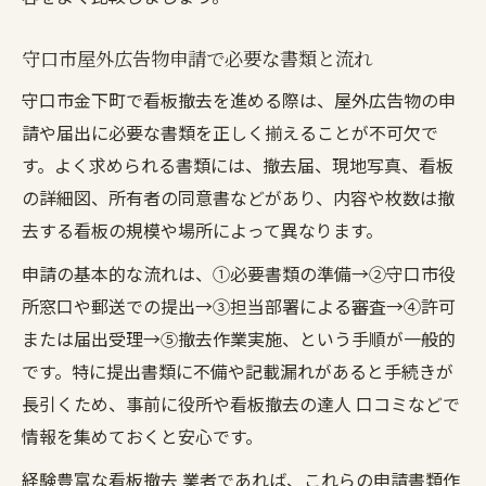
守口市屋外広告物申請で必要な書類と流れ
守口市金下町で看板撤去を進める際は、屋外広告物の申
請や届出に必要な書類を正しく揃えることが不可欠で
す。よく求められる書類には、撤去届、現地写真、看板
の詳細図、所有者の同意書などがあり、内容や枚数は撤
去する看板の規模や場所によって異なります。
申請の基本的な流れは、①必要書類の準備→②守口市役
所窓口や郵送での提出→③担当部署による審査→④許可
または届出受理→⑤撤去作業実施、という手順が一般的
です。特に提出書類に不備や記載漏れがあると手続きが
長引くため、事前に役所や看板撤去の達人 口コミなどで
情報を集めておくと安心です。
経験豊富な看板撤去 業者であれば、これらの申請書類作