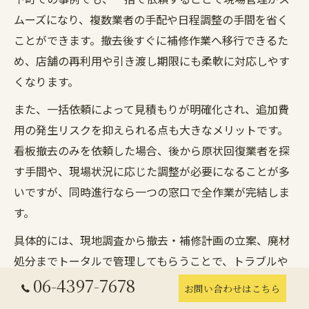
ムーズになり、複数業者の手配や日程調整の手間を省く
ことができます。撤去後すぐに補修作業へ移行できるた
め、店舗の再利用や引き渡し期限にも柔軟に対応しやす
くなります。
また、一括依頼によって見積もりが明確化され、追加費
用の発生リスクを抑えられる点も大きなメリットです。
看板撤去のみを依頼した場合、後から原状回復業者を探
す手間や、現場状況に応じた調整が必要になることが多
いですが、同時進行なら一つの窓口で全作業が完結しま
す。
具体的には、現地調査から撤去・補修計画の立案、廃材
処分までトータルで管理してもらうことで、トラブルや
作業漏れを防止できます。特に初めて看板撤去を依頼す
06-4397-7678
お問い合わせはこちら
る方や、急ぎの案件では、ワンストップ対応の業者選び