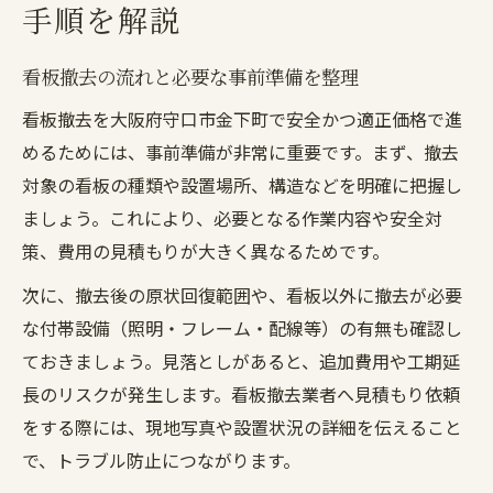
手順を解説
看板撤去費用の主な内訳と相場の考え方
看板種類別の撤去費用が変わる理由を解説
看板撤去の流れと必要な事前準備を整理
高所作業や特殊看板の撤去時費用ポイント
看板撤去を大阪府守口市金下町で安全かつ適正価格で進
店舗テント撤去費用との違いと見分け方
めるためには、事前準備が非常に重要です。まず、撤去
追加費用を避けるための注意点と相談例
対象の看板の種類や設置場所、構造などを明確に把握し
大阪府の屋外広告物条例に基づく注意点
ましょう。これにより、必要となる作業内容や安全対
看板撤去と大阪府屋外広告物条例の基本知
策、費用の見積もりが大きく異なるためです。
識
次に、撤去後の原状回復範囲や、看板以外に撤去が必要
条例違反を防ぐ看板撤去の手続きポイント
な付帯設備（照明・フレーム・配線等）の有無も確認し
守口市屋外広告物申請で必要な書類と流れ
ておきましょう。見落としがあると、追加費用や工期延
看板撤去後の報告や証明書類に関する注意
長のリスクが発生します。看板撤去業者へ見積もり依頼
違法看板と認定されるリスクを回避する方
をする際には、現地写真や設置状況の詳細を伝えること
法
で、トラブル防止につながります。