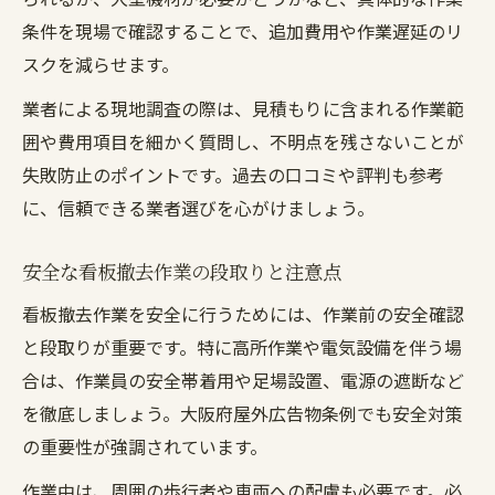
看板撤去業者の見積もりを比較する流れ
条件を現場で確認することで、追加費用や作業遅延のリ
スクを減らせます。
看板撤去費用の明細チェックで安心取引
口コミや実績から業者選びの信頼性を判断
業者による現地調査の際は、見積もりに含まれる作業範
看板撤去業者の許可や保険内容を確認しよ
囲や費用項目を細かく質問し、不明点を残さないことが
う
失敗防止のポイントです。過去の口コミや評判も参考
に、信頼できる業者選びを心がけましょう。
店舗テント撤去も含めた適正価格の見極め
方
安全な看板撤去作業の段取りと注意点
看板撤去作業を安全に行うためには、作業前の安全確認
と段取りが重要です。特に高所作業や電気設備を伴う場
合は、作業員の安全帯着用や足場設置、電源の遮断など
を徹底しましょう。大阪府屋外広告物条例でも安全対策
の重要性が強調されています。
作業中は、周囲の歩行者や車両への配慮も必要です。必