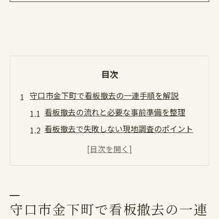
目次
守口市金下町で看板撤去の一連手順を解説
看板撤去の流れと必要な事前準備を整理
看板撤去で失敗しない現地調査のポイント
安全な看板撤去作業の段取りと注意点
看板撤去前に確認すべき行政手続きとは
看板撤去後の原状回復をスムーズに進める
方法
守口市金下町で看板撤去の一連
看板撤去費用を左右するポイントとは