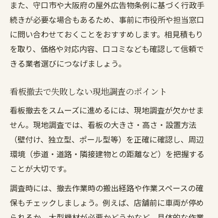
安全な看板撤去を専門家はこう進める
また、守口市や大阪府の屋外広告物条例に基づく行政手
専門業者による看板撤去の安全対策とは
続きが必要な場合もあるため、事前に市役所や担当窓口
看板撤去作業時の保護具や設備の重要性
に問い合わせておくことをおすすめします。相見積もり
を取り、価格や対応内容、口コミなども確認して信頼で
通行人や店舗への安全配慮と作業手順
きる業者選びにつなげましょう。
事故ゼロを目指す看板撤去の現場管理
看板撤去時の損害保険や補償内容の確認
看板撤去で失敗しない現地調査のポイント
テントやオーニング撤去時の原状回復の極意
看板撤去をスムーズに進めるには、現地調査が欠かせま
店舗テント撤去後の原状回復ポイントを解
せん。現地調査では、看板の大きさ・高さ・設置方法
説
（壁付け、独立型、ポール型等）を正確に確認し、周辺
オーニング撤去で壁面補修が必要なケース
環境（歩道・道路・隣接建物との距離など）を把握する
看板撤去と原状回復を同時に進める利点
ことが大切です。
賃貸物件での看板撤去と原状回復の注意点
調査時には、撤去作業時の搬出経路や作業スペースの確
原状回復費用を抑えるための交渉ポイント
保もチェックしましょう。例えば、店舗前に車両が停め
見積もり比較で失敗しない業者選びのコツ
られるか、大型機材が必要かどうかなど、具体的な作業