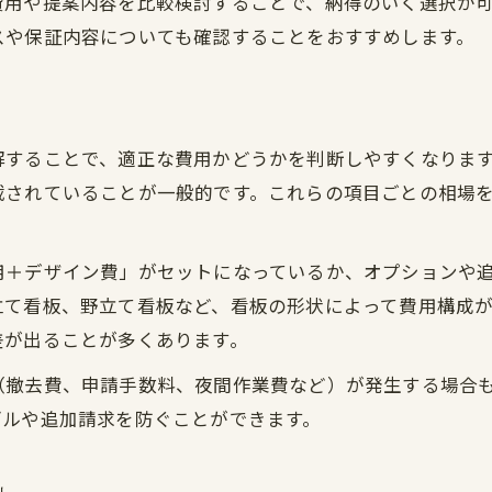
費用や提案内容を比較検討することで、納得のいく選択が
看板費用明細から見る最適な依頼方法
スや保証内容についても確認することをおすすめします。
看板料金表の項目別内訳を詳しく解説
看板設置の費用を左右する要因を紹介
スナック看板費用の明細と注意ポイント
解することで、適正な費用かどうかを判断しやすくなりま
袖看板・立て看板の費用明細比較法
載されていることが一般的です。これらの項目ごとの相場
失敗しない看板費用抑制の秘訣を公開
看板取付で費用を抑える交渉のポイント
用＋デザイン費」がセットになっているか、オプションや
看板設置業者と料金表の賢い見極め方
立て看板、野立て看板など、看板の形状によって費用構成
看板設置料相場を活用した見積もり比較
差が出ることが多くあります。
野立て看板設置費用の節約術を伝授
（撤去費、申請手数料、夜間作業費など）が発生する場合
袖看板・立て看板の費用抑制アイデア
ブルや追加請求を防ぐことができます。