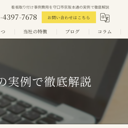
看板取り付け事例費用を守口市京阪本通の実例で徹底解説
-4397-7678
お問い合わせはこちら
さつ
当社の特徴
ブログ
コラム
看板
トラックシート
の実例で徹底解説
店舗用テント
日除け
倉庫