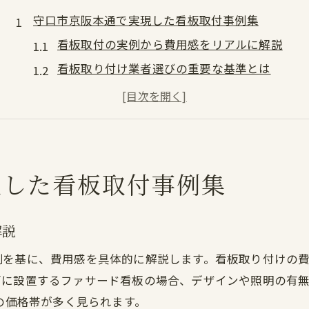
守口市京阪本通で実現した看板取付事例集
看板取付の実例から費用感をリアルに解説
看板取り付け業者選びの重要な基準とは
看板設置で参考にしたい料金表の見方
スナック看板取付の実際の流れと費用例
野立て看板設置費用を抑えた工夫を紹介
看板設置の流れと費用相場を徹底解説
現した看板取付事例集
看板設置の基本手順と業者依頼のコツ
看板料金表のチェックポイントを解説
解説
看板設置料相場を把握するための視点
例を基に、費用感を具体的に解説します。看板取り付けの
看板取付の費用内訳と見積もりの注意点
面に設置するファサード看板の場合、デザインや照明の有
野立て看板や袖看板の費用相場比較
度の価格帯が多く見られます。