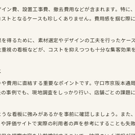
初めての看板依頼なら押さえておく点
ザイン費、設置工事費、撤去費用などが含まれます。特に
初めての看板取付で失敗しないポイント
コストとなるケースも珍しくありません。費用感を掴む際
看板業者選びの基準と相場の考え方
看板料金表から読み取るべき注意事項
果を得るために、素材選定やデザインの工夫を行ったケー
スナック看板の依頼時に知るべき費用感
性重視の看板などが、コストを抑えつつも十分な集客効果
袖看板や立て看板の費用比較方法とは
看板取付を成功に導く実例から学ぶポイント
は
看板実例に学ぶ費用抑制のコツを解説
りや費用に直結する重要なポイントです。守口市京阪本通
看板取付業者選定時の実践的な判断軸
去の事例でも、現地調査をしっかり行い、店舗ごとの課題
看板設置料相場を活用する費用管理術
野立て看板や袖看板の成功事例紹介
ような看板に強みがあるかを事前に確認しましょう。また
立て看板費用を抑える工夫と実例
ミや評価サイトで実際の利用者の声を参考にすることも失
費用明細に注目すべき看板の設置事例とは