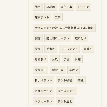
関西
店舗用
取付工事
おすすめ
店舗テント
工事
大阪のテント設営･株式会社創基の口コミ情報
製作
間仕切りカーテン
取り付け
看板
手書き
プールテント
張替え
看板製作
台風
学校
対策
看板施工
新設工事
ネオン
日よけテント
テント張替
高槻
ネオンサイン
開閉式テント
ドアカーテン
テント生地