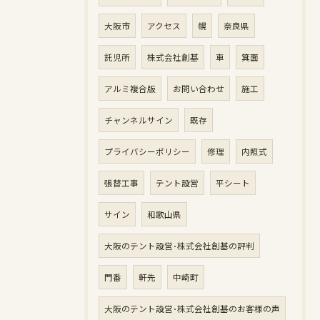
大阪市
アクセス
幌
奈良県
託児所
株式会社創基
車
箕面
アルミ複合版
お問い合わせ
施工
チャンネルサイン
既存
プライバシーポリシー
修理
内照式
張替工事
テント設営
平シート
サイン
和歌山県
大阪のテント設営･株式会社創基の評判
門番
軒先
中崎町
大阪のテント設営･株式会社創基のお客様の声