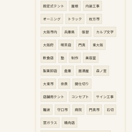
固定式テント
屋根
内装工事
オーニング
トラック
枚方市
大阪市内
兵庫県
張替
カルプ文字
大阪府
喫茶店
門真
東大阪
飲食店
塾
制作
美容室
製菓卸店
倉庫
居酒屋
森ノ宮
大東市
奈良
間仕切り
店舗用テント
コンセプト
サイン工事
難波
守口市
病院
門真市
石切
窓ガラス
精肉店