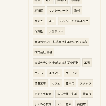
補修
電飾
非電飾
横断幕
幼稚園
センターシート
取付
西大寺
守口
バックチャンネル文字
佐賀県
大型テント
大阪のテント･株式会社創基のお客様の声
株式会社 創基
大阪のテント･株式会社創基の評判
工場
ホテル
運送会社
サービス
設置工事
カフェ
豊中市
スタッフ
テント張替え
株式会社 創基
接骨院
よくある質問
テント倉庫
高槻市